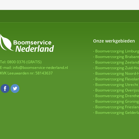
Onze werkgebieden
Boomverzorging Limbur
Boomverzorging Brabant
Tel: 0800 0376 (GRATIS)
Boomverzorging Zeeland
E-mail:
info@boomservice-nederland.nl
Boomverzorging Zuid-Ho
KVK Leeuwarden nr: 58143637
Boomverzorging Noord-H
Boomverzorging Flevola
Boomverzorging Utrecht
Boomverzorging Overijss
Boomverzorging Drenth
Boomverzorging Gronin
Boomverzorging Frieslan
Boomverzorging Gelderl