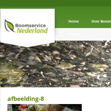
Home
Over Booms
Nieuws
Home
>
header 8
>
afbeelding-8
afbeelding-8