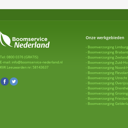
Onze werkgebieden
Boomverzorging Limbur
Boomverzorging Brabant
Tel: 0800 0376 (GRATIS)
Boomverzorging Zeeland
E-mail:
info@boomservice-nederland.nl
Boomverzorging Zuid-Ho
KVK Leeuwarden nr: 58143637
Boomverzorging Noord-H
Boomverzorging Flevola
Boomverzorging Utrecht
Boomverzorging Overijss
Boomverzorging Drenth
Boomverzorging Gronin
Boomverzorging Frieslan
Boomverzorging Gelderl