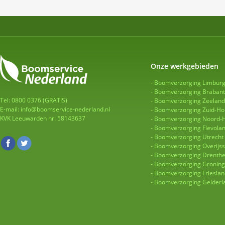
Onze werkgebieden
Boomverzorging Limbur
Boomverzorging Brabant
Tel: 0800 0376 (GRATIS)
Boomverzorging Zeeland
E-mail:
info@boomservice-nederland.nl
Boomverzorging Zuid-Ho
KVK Leeuwarden nr: 58143637
Boomverzorging Noord-H
Boomverzorging Flevola
Boomverzorging Utrecht
Boomverzorging Overijss
Boomverzorging Drenth
Boomverzorging Gronin
Boomverzorging Frieslan
Boomverzorging Gelderl