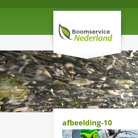
Home
>
header 10
>
afbeelding-10
afbeelding-10