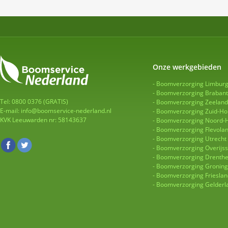
Onze werkgebieden
Boomverzorging Limbur
Boomverzorging Brabant
Tel: 0800 0376 (GRATIS)
Boomverzorging Zeeland
E-mail:
info@boomservice-nederland.nl
Boomverzorging Zuid-Ho
KVK Leeuwarden nr: 58143637
Boomverzorging Noord-H
Boomverzorging Flevola
Boomverzorging Utrecht
Boomverzorging Overijss
Boomverzorging Drenth
Boomverzorging Gronin
Boomverzorging Frieslan
Boomverzorging Gelderl